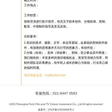
截止时间：
工作地点：
工作职责：
协助导演进行影片指导，包含文字剧本创作、分镜绘画、剪辑、
配音、中期制作指导及意见反馈。
任职要求:
1.良好的美术、摄影、文学、表达等基础，会基础的剪辑软件操
作，有缜密的思维兼并天马行空的想象力，有创作欲；
2.分镜（绘画）、剧本（讲故事）、剪辑，至少要会其中两项；
我们能给的：丰富多样的项目锻炼机会，资深导演倾力培养，和
制作团队近距离磨合，给年轻人成长的耐心与鼓励，行业良心级
的福利待遇。
简历请发送至：hr@fochot.com
客服热线：021-6447 3583
©2017Shanghai Foch Film and TV Culture Investment Co., Ltd All rights reserved
备案号：沪ICP备15033498号-1