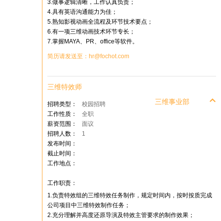
3.做事逻辑清晰，工作认真负责；
4.具有英语沟通能力为佳；
5.熟知影视动画全流程及环节技术要点；
6.有一项三维动画技术环节专长；
7.掌握MAYA、PR、office等软件。
简历请发送至：hr@fochot.com
三维特效师
三维事业部
招聘类型：
校园招聘
工作性质：
全职
薪资范围：
面议
招聘人数：
1
发布时间：
截止时间：
工作地点：
工作职责：
1.负责特效组的三维特效任务制作，规定时间内，按时按质完成
公司项目中三维特效制作任务；
2.充分理解并高度还原导演及特效主管要求的制作效果；