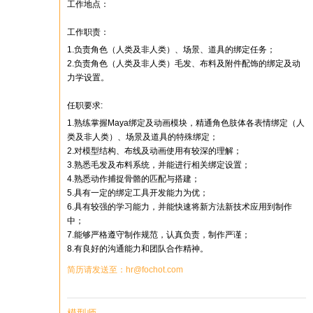
工作地点：
工作职责：
1.负责角色（人类及非人类）、场景、道具的绑定任务；
2.负责角色（人类及非人类）毛发、布料及附件配饰的绑定及动
力学设置。
任职要求:
1.熟练掌握Maya绑定及动画模块，精通角色肢体各表情绑定（人
类及非人类）、场景及道具的特殊绑定；
2.对模型结构、布线及动画使用有较深的理解；
3.熟悉毛发及布料系统，并能进行相关绑定设置；
4.熟悉动作捕捉骨骼的匹配与搭建；
5.具有一定的绑定工具开发能力为优；
6.具有较强的学习能力，并能快速将新方法新技术应用到制作
中；
7.能够严格遵守制作规范，认真负责，制作严谨；
8.有良好的沟通能力和团队合作精神。
简历请发送至：hr@fochot.com