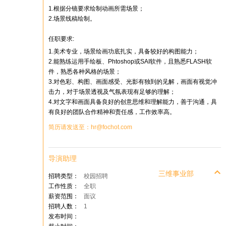
1.根据分镜要求绘制动画所需场景；
2.场景线稿绘制。
任职要求:
1.美术专业，场景绘画功底扎实，具备较好的构图能力；
2.能熟练运用手绘板、Phtoshop或SAI软件，且熟悉FLASH软
件，熟悉各种风格的场景；
3.对色彩、构图、画面感受、光影有独到的见解，画面有视觉冲
击力，对于场景透视及气氛表现有足够的理解；
4.对文字和画面具备良好的创意思维和理解能力，善于沟通，具
有良好的团队合作精神和责任感，工作效率高。
简历请发送至：hr@fochot.com
导演助理
三维事业部
招聘类型：
校园招聘
工作性质：
全职
薪资范围：
面议
招聘人数：
1
发布时间：