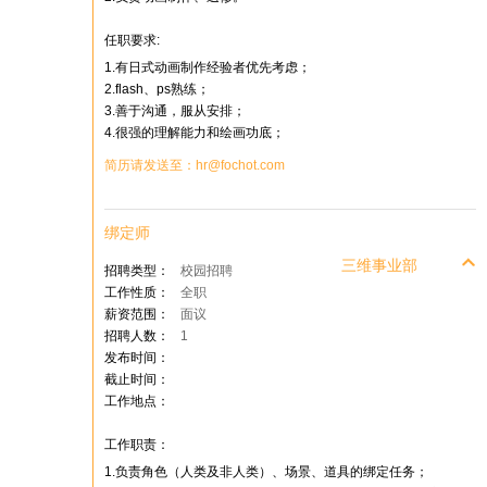
任职要求:
1.有日式动画制作经验者优先考虑；
2.flash、ps熟练；
3.善于沟通，服从安排；
4.很强的理解能力和绘画功底；
简历请发送至：hr@fochot.com
绑定师
三维事业部
招聘类型：
校园招聘
工作性质：
全职
薪资范围：
面议
招聘人数：
1
发布时间：
截止时间：
工作地点：
工作职责：
1.负责角色（人类及非人类）、场景、道具的绑定任务；