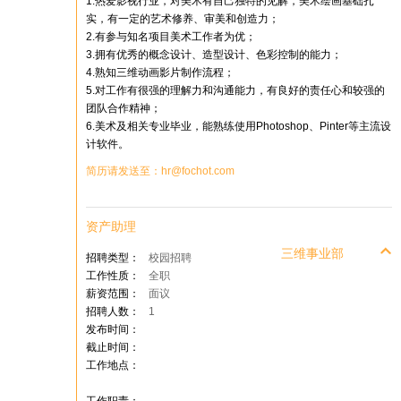
1.热爱影视行业，对美术有自己独特的见解，美术绘画基础扎
实，有一定的艺术修养、审美和创造力；
2.有参与知名项目美术工作者为优；
3.拥有优秀的概念设计、造型设计、色彩控制的能力；
4.熟知三维动画影片制作流程；
5.对工作有很强的理解力和沟通能力，有良好的责任心和较强的
团队合作精神；
6.美术及相关专业毕业，能熟练使用Photoshop、Pinter等主流设
计软件。
简历请发送至：hr@fochot.com
资产助理
三维事业部
招聘类型：
校园招聘
工作性质：
全职
薪资范围：
面议
招聘人数：
1
发布时间：
截止时间：
工作地点：