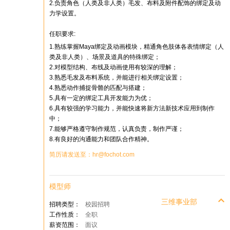
2.负责角色（人类及非人类）毛发、布料及附件配饰的绑定及动
力学设置。
任职要求:
1.熟练掌握Maya绑定及动画模块，精通角色肢体各表情绑定（人
类及非人类）、场景及道具的特殊绑定；
2.对模型结构、布线及动画使用有较深的理解；
3.熟悉毛发及布料系统，并能进行相关绑定设置；
4.熟悉动作捕捉骨骼的匹配与搭建；
5.具有一定的绑定工具开发能力为优；
6.具有较强的学习能力，并能快速将新方法新技术应用到制作
中；
7.能够严格遵守制作规范，认真负责，制作严谨；
8.有良好的沟通能力和团队合作精神。
简历请发送至：hr@fochot.com
模型师
三维事业部
招聘类型：
校园招聘
工作性质：
全职
薪资范围：
面议