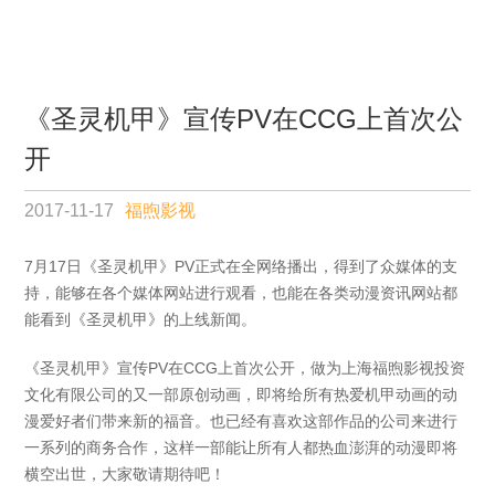
《圣灵机甲》宣传PV在CCG上首次公
开
2017-11-17
福煦影视
7月17日《圣灵机甲》PV正式在全网络播出，得到了众媒体的支
持，能够在各个媒体网站进行观看，也能在各类动漫资讯网站都
能看到《圣灵机甲》的上线新闻。
《圣灵机甲》宣传PV在CCG上首次公开，做为上海福煦影视投资
文化有限公司的又一部原创动画，即将给所有热爱机甲动画的动
漫爱好者们带来新的福音。也已经有喜欢这部作品的公司来进行
一系列的商务合作，这样一部能让所有人都热血澎湃的动漫即将
横空出世，大家敬请期待吧！