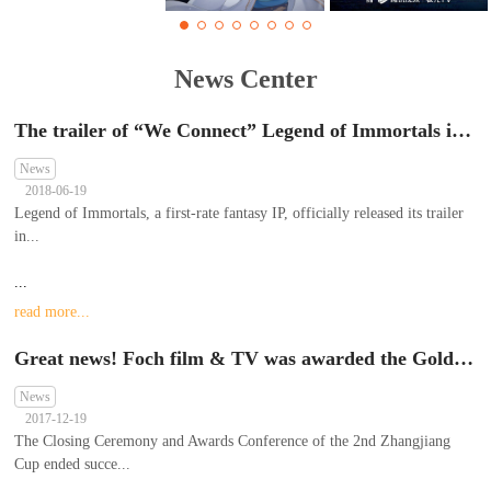
News Center
The trailer of “We Connect” Legend of Immortals is first exposed in China Literature IP Ecological Conference 2018
News
2018-06-19
Legend of Immortals, a first-rate fantasy IP, officially released its trailer
in...
...
read more...
Great news! Foch film & TV was awarded the Gold Prize of animation graphing skills of teamwork in the 2nd Zhangjiang Cup contest; Xie Meng was awarded the Second Prize (Personal) of 2D Animation
News
2017-12-19
The Closing Ceremony and Awards Conference of the 2nd Zhangjiang
Cup ended succe...