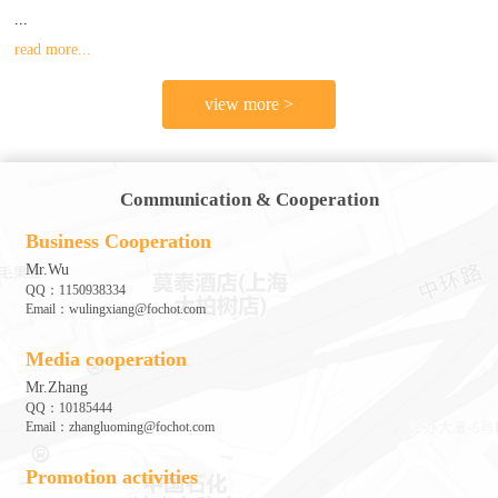
...
read more...
view more >
Communication & Cooperation
Business Cooperation
Mr.Wu
QQ：1150938334
Email：wulingxiang@fochot.com
Media cooperation
Mr.Zhang
QQ：10185444
Email：zhangluoming@fochot.com
Promotion activities