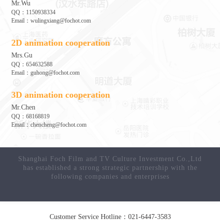
Mr.Wu
QQ：1150938334
Email：wulingxiang@fochot.com
2D animation cooperation
Mrs.Gu
QQ：654632588
Email：guhong@fochot.com
3D animation cooperation
Mr.Chen
QQ：68168819
Email：chencheng@fochot.com
Customer Service Hotline：021-6447-3583